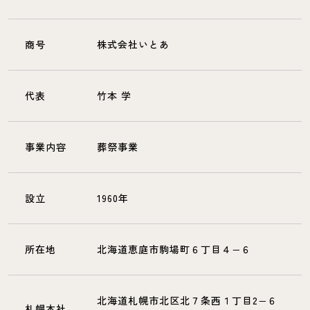
商号
株式会社いとあ
代表
竹本 学
事業内容
葬祭事業
設立
1960年
所在地
北海道恵庭市駒場町６丁目４−６
北海道札幌市北区北７条西１丁目2−６
札幌本社