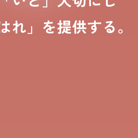
はれ」を
提供する。